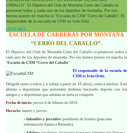
CABALLO”. El Objetivo del Club de Montaña Cerro del Caballo es
promover todos y cada uno de los deportes de montaña. Por eso
hemos puesto en marcha la "Escuela de CXM “Cerro del Caballo”. El
responsable de la escuela de CXM es Iván Ortiz....
LEER MÁS...
ESCUELA DE CARRERAS POR MONTAÑA
“CERRO DEL CABALLO”.
El Objetivo del Club de Montaña Cerro del Caballo es promover todos y
cada uno de los deportes de montaña. Por eso hemos puesto en marcha la
"
Escuela de CXM “Cerro del Caballo
”.
El responsable de la escuela de
CXM es Iván Ortiz.
Dirigida tanto a niños y a niñas( a partir de 10 años), como a adultos. Está
abierta a deportistas que pretenden disfrutar haciendo deporte con los
amigos y a deportistas que además su
meta es competir.
Fecha de inicio:
jueves 4 de febrero de 2016.
Horario:
martes y jueves.
-
Infantiles y juveniles:
pendiente de horario (para mas
información llamar a Bernado)
.
-
Adultos:
pendiente de horario (para mas información llamar a